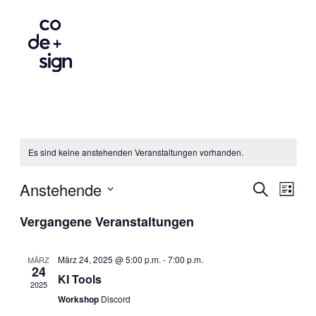
Es sind keine anstehenden Veranstaltungen vorhanden.
Anstehende
Suche
Vera
Ve
Liste
Datum
Vergangene Veranstaltungen
wählen.
An
Suc
März 24, 2025 @ 5:00 p.m.
-
7:00 p.m.
MÄRZ
Na
24
und
KI Tools
2025
Workshop
Discord